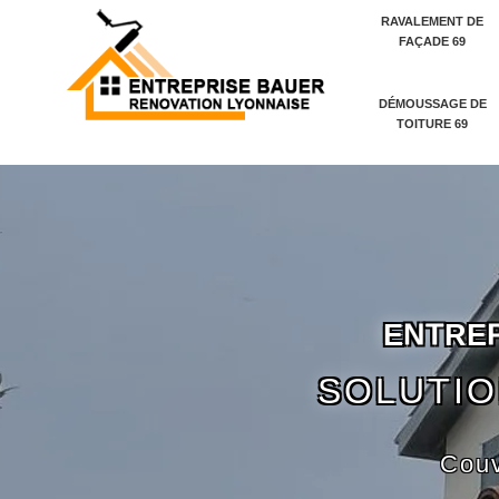
RAVALEMENT DE
FAÇADE 69
DÉMOUSSAGE DE
TOITURE 69
E
N
T
R
E
SOLUTIO
Couv