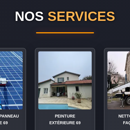
NOS
SERVICES
PANNEAU
PEINTURE
NETT
E 69
EXTÉRIEURE 69
FA