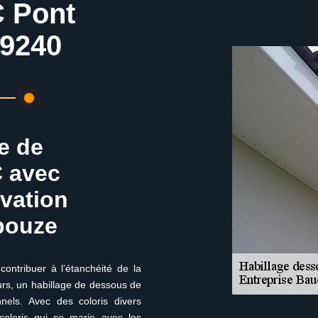
C Pont
9240
e de
C avec
ovation
bouze
contribuer à l’étanchéité de la
eurs, un habillage de dessous de
nels. Avec des coloris divers
 coloris qui se marie avec les