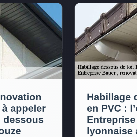
enovation
Habillage 
 à appeler
en PVC : l
e dessous
Entreprise
bouze
lyonnaise 