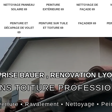
NETTOYAGE PANNEAU
PEINTURE
NETTOYAGE DE
SOLAIRE 69
EXTÉRIEURE 69
FAÇADE 69
PEINTURE ET
PEINTURE SUR TUILE
FAÇADIER 69
PEI
DÉCAPAGE DE VOLET
ET TOITURE 69
69
P
R
I
S
E
B
A
U
E
R
,
R
E
N
O
V
A
T
I
O
N
L
Y
O
NS TOITURE PROFESSI
erture • Ravalement • Nettoyage • Pei