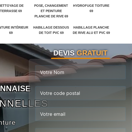
NETTOYAGE DE
POSE, CHANGEMENT
HYDROFUGE TOITURE
TERRASSE 69
ET PEINTURE
69
PLANCHE DE RIVE 69
NTURE INTÉRIEUR
HABILLAGE DESSOUS
HABILLAGE PLANCHE
69
DE TOIT PVC 69
DE RIVE ALU ET PVC 69
DEVIS
GRATUIT
N
N
A
I
S
E
ONNELLES
nture