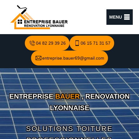
MENU
04 82 29 39 26
06 15 71 31 57
entreprise.bauer69@gmail.com
ENTREPRISE
BAUER
, RENOVATION
LYONNAISE
SOLUTIONS TOITURE