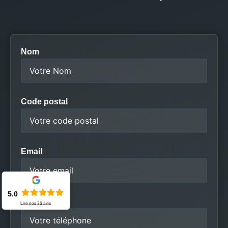
Nom
Code postal
Email
5.0
Téléphone
Lire nos
36
avis