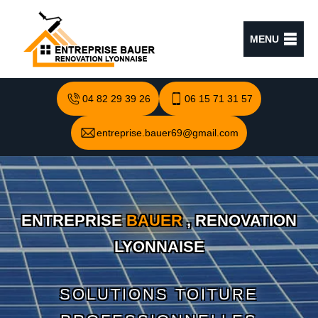
MENU
04 82 29 39 26
06 15 71 31 57
entreprise.bauer69@gmail.com
ENTREPRISE
BAUER
, RENOVATION
LYONNAISE
SOLUTIONS TOITURE