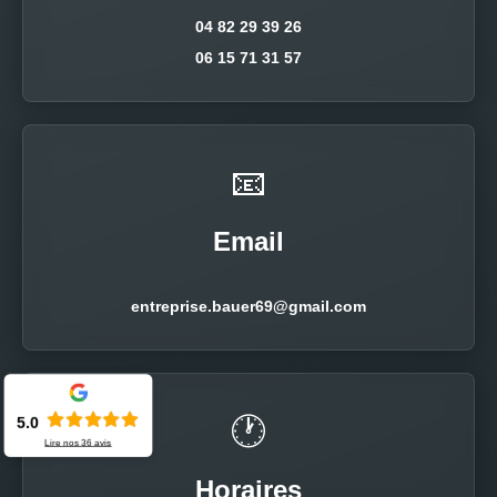
04 82 29 39 26
06 15 71 31 57
📧
Email
entreprise.bauer69@gmail.com
🕐
5.0
Lire nos
36
avis
Horaires