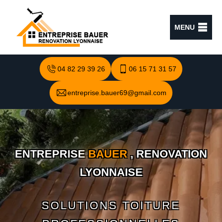
MENU
04 82 29 39 26
06 15 71 31 57
entreprise.bauer69@gmail.com
ENTREPRISE
BAUER
, RENOVATION
LYONNAISE
SOLUTIONS TOITURE