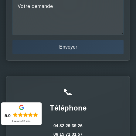
📞
Téléphone
5.0
Lire nos
36
avis
04 82 29 39 26
06 15 71 31 57