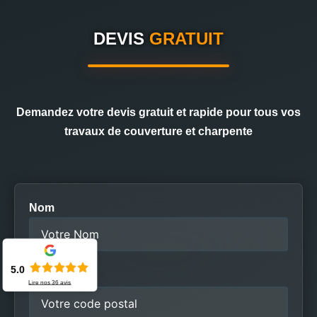
DEVIS
GRATUIT
Demandez votre devis gratuit et rapide pour tous vos
travaux de couverture et charpente
Nom
5.0
Code postal
Lire nos
36
avis