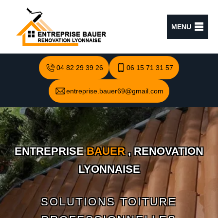
MENU
04 82 29 39 26
06 15 71 31 57
entreprise.bauer69@gmail.com
ENTREPRISE
BAUER
, RENOVATION
LYONNAISE
SOLUTIONS TOITURE