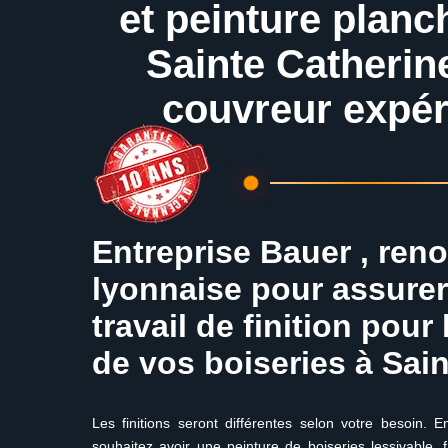
et peinture planc
Sainte Catherin
couvreur expé
Entreprise Bauer , ren
lyonnaise pour assurer
travail de finition pour
de vos boiseries à Sai
Les finitions seront différentes selon votre besoin. 
souhaitez avoir une peinture de boiseries lessivable, f