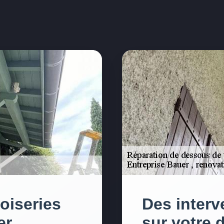
oiseries
Des interv
r ,
sur votre 