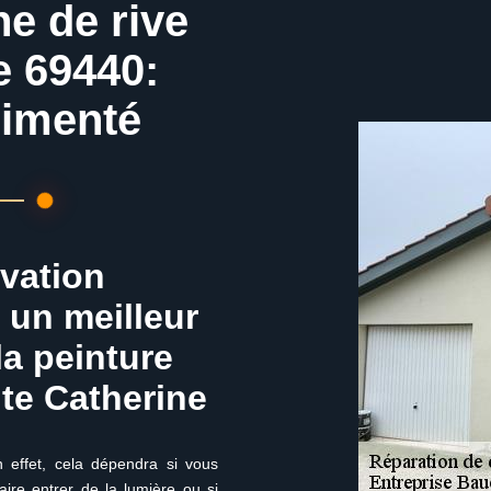
he de rive
e 69440:
rimenté
ovation
 un meilleur
 la peinture
nte Catherine
En effet, cela dépendra si vous
aire entrer de la lumière ou si