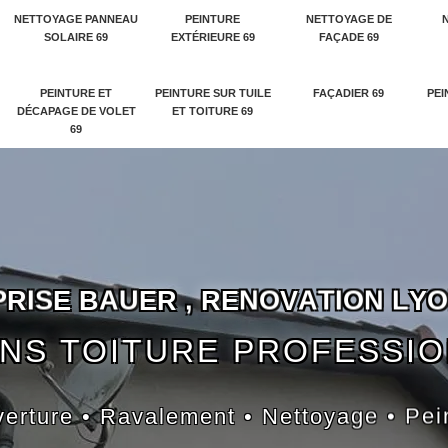
NETTOYAGE PANNEAU
PEINTURE
NETTOYAGE DE
SOLAIRE 69
EXTÉRIEURE 69
FAÇADE 69
PEINTURE ET
PEINTURE SUR TUILE
FAÇADIER 69
PEI
DÉCAPAGE DE VOLET
ET TOITURE 69
69
P
R
I
S
E
B
A
U
E
R
,
R
E
N
O
V
A
T
I
O
N
L
Y
O
NS TOITURE PROFESSI
erture • Ravalement • Nettoyage • Pei