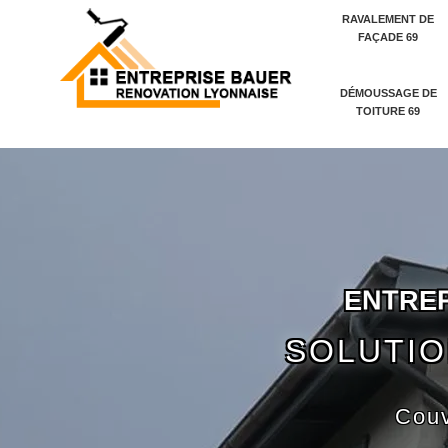
RAVALEMENT DE
FAÇADE 69
DÉMOUSSAGE DE
TOITURE 69
E
N
T
R
E
SOLUTIO
Couv