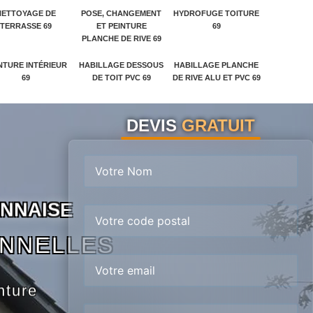
NETTOYAGE DE
POSE, CHANGEMENT
HYDROFUGE TOITURE
TERRASSE 69
ET PEINTURE
69
PLANCHE DE RIVE 69
NTURE INTÉRIEUR
HABILLAGE DESSOUS
HABILLAGE PLANCHE
69
DE TOIT PVC 69
DE RIVE ALU ET PVC 69
DEVIS
GRATUIT
N
N
A
I
S
E
ONNELLES
nture