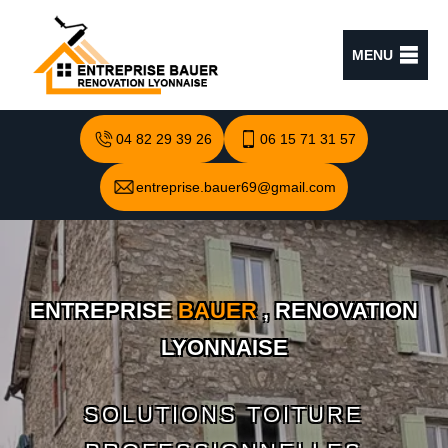
MENU
04 82 29 39 26
06 15 71 31 57
entreprise.bauer69@gmail.com
ENTREPRISE
BAUER
, RENOVATION
LYONNAISE
SOLUTIONS TOITURE