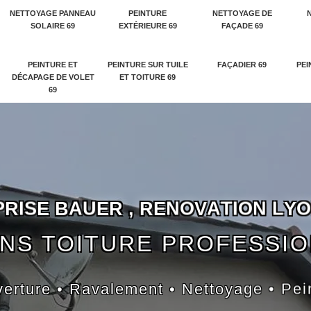
NETTOYAGE PANNEAU
PEINTURE
NETTOYAGE DE
SOLAIRE 69
EXTÉRIEURE 69
FAÇADE 69
PEINTURE ET
PEINTURE SUR TUILE
FAÇADIER 69
PEI
DÉCAPAGE DE VOLET
ET TOITURE 69
69
P
R
I
S
E
B
A
U
E
R
,
R
E
N
O
V
A
T
I
O
N
L
Y
O
NS TOITURE PROFESSI
erture • Ravalement • Nettoyage • Pei