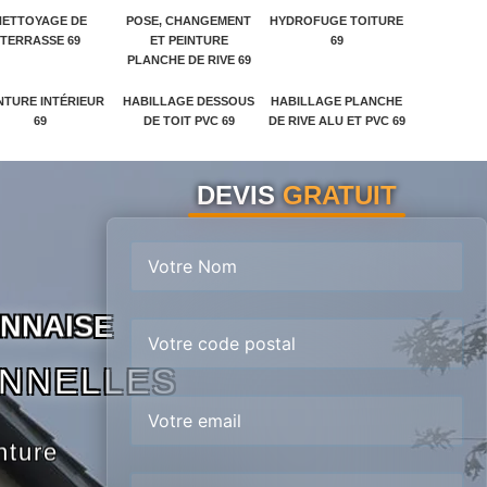
NETTOYAGE DE
POSE, CHANGEMENT
HYDROFUGE TOITURE
TERRASSE 69
ET PEINTURE
69
PLANCHE DE RIVE 69
NTURE INTÉRIEUR
HABILLAGE DESSOUS
HABILLAGE PLANCHE
69
DE TOIT PVC 69
DE RIVE ALU ET PVC 69
DEVIS
GRATUIT
N
N
A
I
S
E
ONNELLES
nture