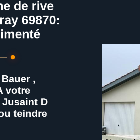
he de rive
ray 69870:
rimenté
 Bauer ,
A votre
t Jusaint D
 ou teindre