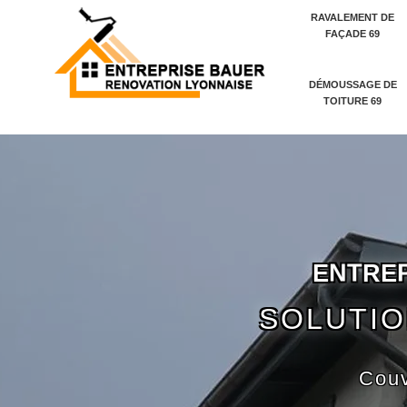
RAVALEMENT DE
FAÇADE 69
DÉMOUSSAGE DE
TOITURE 69
E
N
T
R
E
SOLUTIO
Couv