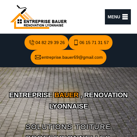
MENU
04 82 29 39 26
06 15 71 31 57
entreprise.bauer69@gmail.com
ENTREPRISE
BAUER
, RENOVATION
LYONNAISE
SOLUTIONS TOITURE