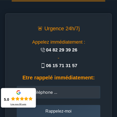
🚨 Urgence 24h/7j
Appelez immédiatement :
04 82 29 39 26
-
06 15 71 31 57
Etre rappelé immédiatement:
5.0
Lire nos
36
avis