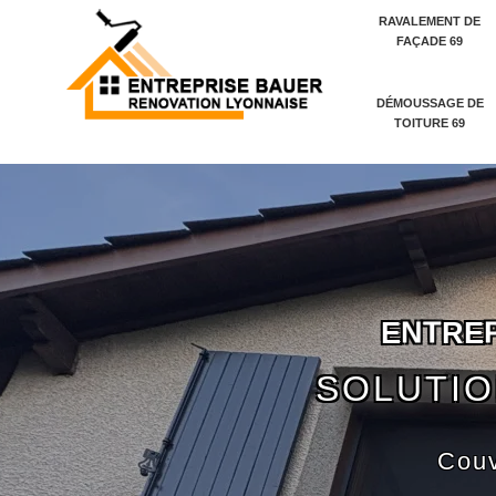
RAVALEMENT DE
FAÇADE 69
DÉMOUSSAGE DE
TOITURE 69
E
N
T
R
E
SOLUTIO
Couv