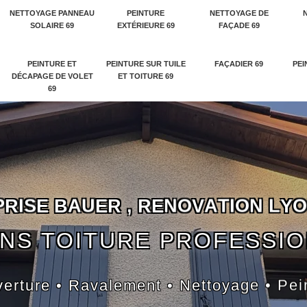
NETTOYAGE PANNEAU
PEINTURE
NETTOYAGE DE
SOLAIRE 69
EXTÉRIEURE 69
FAÇADE 69
PEINTURE ET
PEINTURE SUR TUILE
FAÇADIER 69
PEI
DÉCAPAGE DE VOLET
ET TOITURE 69
69
P
R
I
S
E
B
A
U
E
R
,
R
E
N
O
V
A
T
I
O
N
L
Y
O
NS TOITURE PROFESSI
erture • Ravalement • Nettoyage • Pei