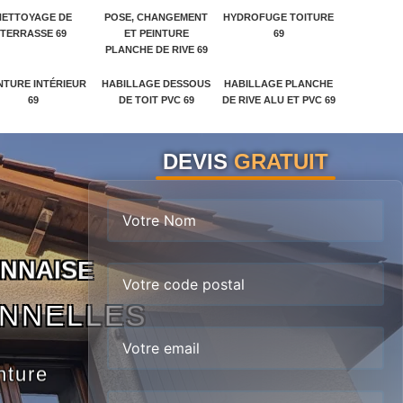
NETTOYAGE DE
POSE, CHANGEMENT
HYDROFUGE TOITURE
TERRASSE 69
ET PEINTURE
69
PLANCHE DE RIVE 69
NTURE INTÉRIEUR
HABILLAGE DESSOUS
HABILLAGE PLANCHE
69
DE TOIT PVC 69
DE RIVE ALU ET PVC 69
DEVIS
GRATUIT
N
N
A
I
S
E
ONNELLES
nture