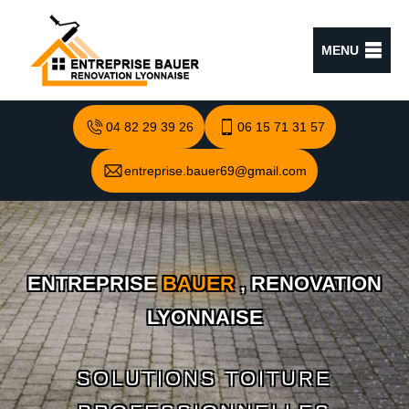
MENU
04 82 29 39 26
06 15 71 31 57
entreprise.bauer69@gmail.com
ENTREPRISE
BAUER
, RENOVATION
LYONNAISE
SOLUTIONS TOITURE