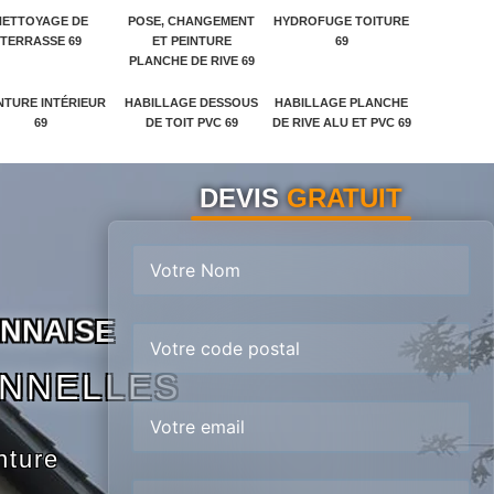
NETTOYAGE DE
POSE, CHANGEMENT
HYDROFUGE TOITURE
TERRASSE 69
ET PEINTURE
69
PLANCHE DE RIVE 69
NTURE INTÉRIEUR
HABILLAGE DESSOUS
HABILLAGE PLANCHE
69
DE TOIT PVC 69
DE RIVE ALU ET PVC 69
DEVIS
GRATUIT
N
N
A
I
S
E
ONNELLES
nture