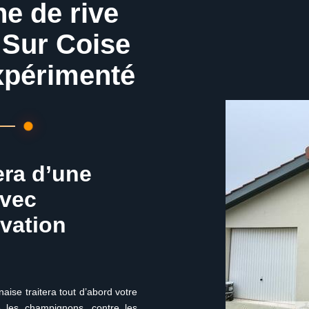
he de rive
 Sur Coise
xpérimenté
era d’une
avec
ovation
aise traitera tout d’abord votre
re les champignons, contre les