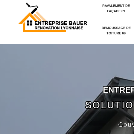
RAVALEMENT DE
FAÇADE 69
DÉMOUSSAGE DE
TOITURE 69
E
N
T
R
E
SOLUTIO
Couv