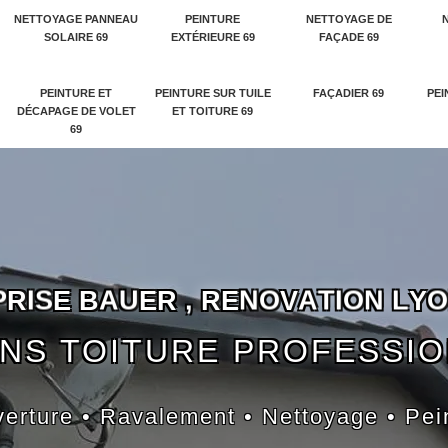
NETTOYAGE PANNEAU
PEINTURE
NETTOYAGE DE
SOLAIRE 69
EXTÉRIEURE 69
FAÇADE 69
PEINTURE ET
PEINTURE SUR TUILE
FAÇADIER 69
PEI
DÉCAPAGE DE VOLET
ET TOITURE 69
69
P
R
I
S
E
B
A
U
E
R
,
R
E
N
O
V
A
T
I
O
N
L
Y
O
NS TOITURE PROFESSI
erture • Ravalement • Nettoyage • Pei