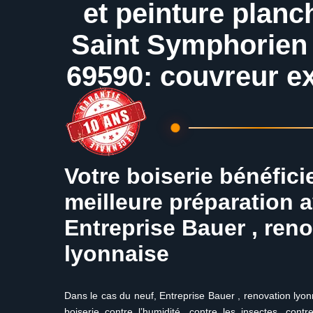
et peinture planc
Saint Symphorien
69590: couvreur e
Votre boiserie bénéfici
meilleure préparation 
Entreprise Bauer , ren
lyonnaise
Dans le cas du neuf, Entreprise Bauer , renovation lyonn
boiserie contre l’humidité, contre les insectes, cont