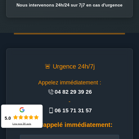
Nous intervenons 24h/24 sur 7j7 en cas d'urgence
🚨 Urgence 24h/7j
Appelez immédiatement :
04 82 29 39 26
-
06 15 71 31 57
5.0
Etre rappelé immédiatement:
Lire nos
36
avis