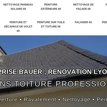
NETTOYAGE PANNEAU
PEINTURE
NETTOYAGE DE
SOLAIRE 69
EXTÉRIEURE 69
FAÇADE 69
PEINTURE ET
PEINTURE SUR TUILE
FAÇADIER 69
PEI
DÉCAPAGE DE VOLET
ET TOITURE 69
69
P
R
I
S
E
B
A
U
E
R
,
R
E
N
O
V
A
T
I
O
N
L
Y
O
NS TOITURE PROFESSI
erture • Ravalement • Nettoyage • Pei