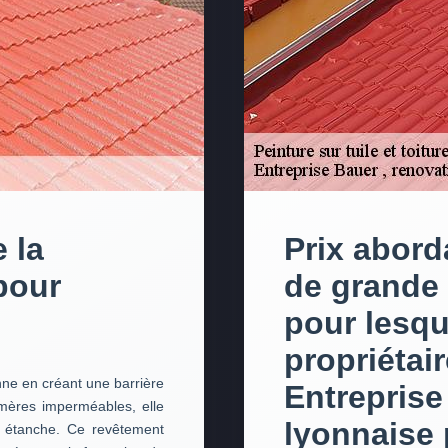
 la
Prix abord
pour
de grande 
pour lesqu
propriétai
onne en créant une barrière
Entreprise
ymères imperméables, elle
lyonnaise 
m étanche. Ce revêtement