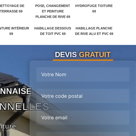
NETTOYAGE DE
POSE, CHANGEMENT
HYDROFUGE TOITURE
TERRASSE 69
ET PEINTURE
69
PLANCHE DE RIVE 69
NTURE INTÉRIEUR
HABILLAGE DESSOUS
HABILLAGE PLANCHE
69
DE TOIT PVC 69
DE RIVE ALU ET PVC 69
DEVIS
GRATUIT
N
N
A
I
S
E
ONNELLES
nture