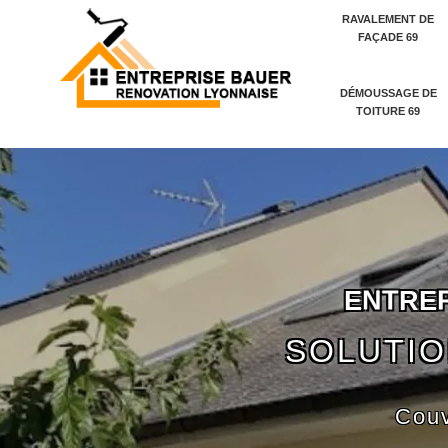
RAVALEMENT DE
FAÇADE 69
DÉMOUSSAGE DE
TOITURE 69
E
N
T
R
E
SOLUTIO
Couv