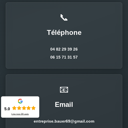
📞
Téléphone
04 82 29 39 26
06 15 71 31 57
📧
Email
5.0
Lire nos
36
avis
entreprise.bauer69@gmail.com