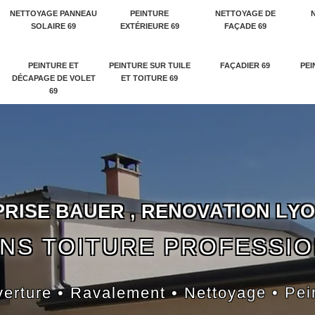
NETTOYAGE PANNEAU
PEINTURE
NETTOYAGE DE
SOLAIRE 69
EXTÉRIEURE 69
FAÇADE 69
PEINTURE ET
PEINTURE SUR TUILE
FAÇADIER 69
PEI
DÉCAPAGE DE VOLET
ET TOITURE 69
69
P
R
I
S
E
B
A
U
E
R
,
R
E
N
O
V
A
T
I
O
N
L
Y
O
NS TOITURE PROFESSI
erture • Ravalement • Nettoyage • Pei