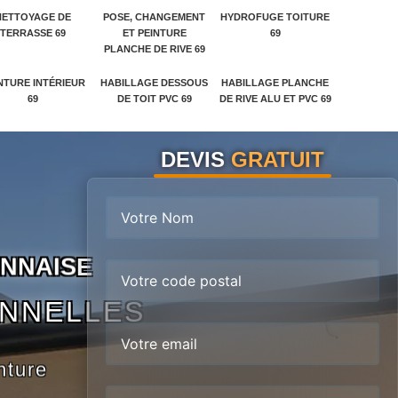
NETTOYAGE DE
POSE, CHANGEMENT
HYDROFUGE TOITURE
TERRASSE 69
ET PEINTURE
69
PLANCHE DE RIVE 69
NTURE INTÉRIEUR
HABILLAGE DESSOUS
HABILLAGE PLANCHE
69
DE TOIT PVC 69
DE RIVE ALU ET PVC 69
DEVIS
GRATUIT
N
N
A
I
S
E
ONNELLES
nture