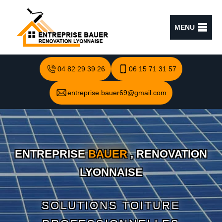
MENU
04 82 29 39 26
06 15 71 31 57
entreprise.bauer69@gmail.com
ENTREPRISE
BAUER
, RENOVATION
LYONNAISE
SOLUTIONS TOITURE