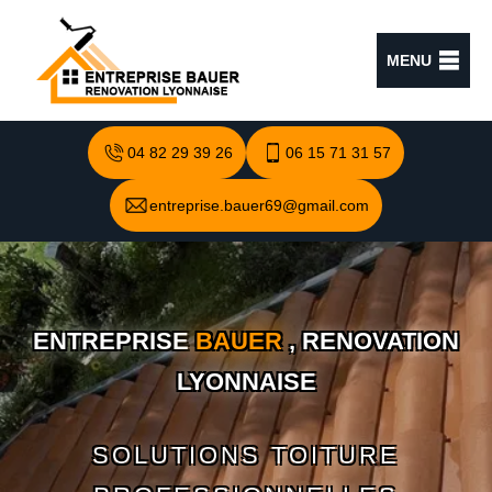
MENU
04 82 29 39 26
06 15 71 31 57
entreprise.bauer69@gmail.com
ENTREPRISE
BAUER
, RENOVATION
LYONNAISE
SOLUTIONS TOITURE