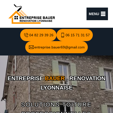
MENU
04 82 29 39 26
06 15 71 31 57
entreprise.bauer69@gmail.com
ENTREPRISE
BAUER
, RENOVATION
LYONNAISE
SOLUTIONS TOITURE