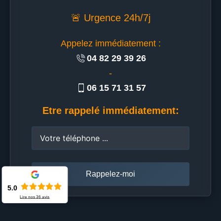
🚨 Urgence 24h/7j
Appelez immédiatement :
04 82 29 39 26
-
06 15 71 31 57
Etre rappelé immédiatement:
5.0
Lire nos
36
avis